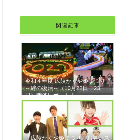
関連記事
令和４年度 広陵かぐや姫まつり
～絆の復活～（10月22日・23
日）開催レポート！
『広陵かぐや姫まつり』お笑いス