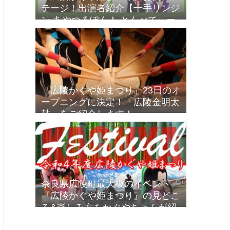
テージ！出演者紹介【十手リンジ
ン あやつるぽん！ とんぺてぃー
ず】※2022.10.13 出演者変更
『広陵かぐや姫まつり』23日のオ
ープニングに決定！「広陵金明太
鼓」をご紹介します！
奈良県広陵町最大級のイベント
『広陵かぐや姫まつり』の見どこ
ろ&楽しみ方をかぐやちゃんが紹
介します【令和4年10月22日･23