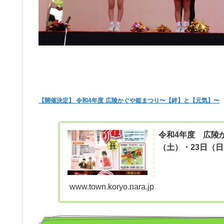
【開催決定】 令和4年度
広陵かぐや姫まつり〜【絆】と【元気】〜
令和4年度 広陵
（土）・23日（日
www.town.koryo.nara.jp