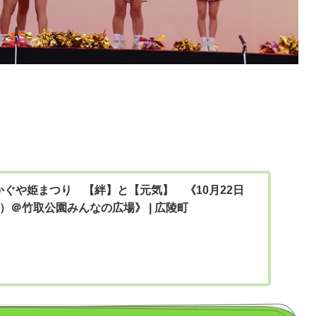
かぐや姫まつり 【絆】と【元気】 《10月22日
）＠竹取公園みんなの広場》 | 広陵町